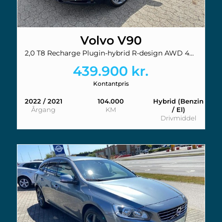
Volvo V90
2,0 T8 Recharge Plugin-hybrid R-design AWD 455HK Stc 8g Aut.
439.900 kr.
Kontantpris
2022 / 2021
104.000
Hybrid (Benzin
Årgang
KM
/ El)
Drivmiddel