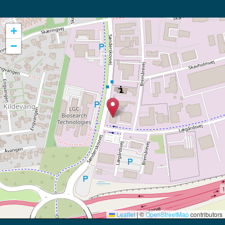
+
−
Leaflet
|
©
OpenStreetMap
contributors