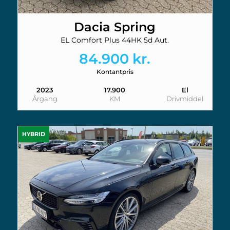
Dacia Spring
EL Comfort Plus 44HK 5d Aut.
84.900 kr.
Kontantpris
2023
17.900
El
Årgang
KM
Drivmiddel
HYBRID