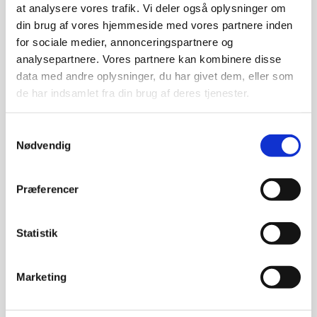
at analysere vores trafik. Vi deler også oplysninger om
din brug af vores hjemmeside med vores partnere inden
NYHEDER FRA FACEBOOK
for sociale medier, annonceringspartnere og
analysepartnere. Vores partnere kan kombinere disse
data med andre oplysninger, du har givet dem, eller som
de har indsamlet fra din brug af deres tjenester.
Samtykkevalg
Nødvendig
Præferencer
Statistik
Marketing