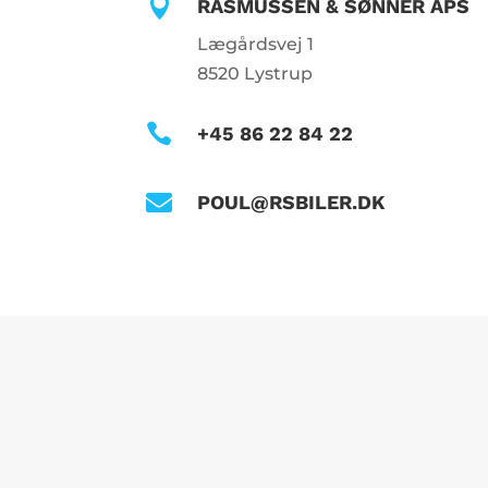

RASMUSSEN & SØNNER APS
Lægårdsvej 1
8520 Lystrup

+45 86 22 84 22

POUL@RSBILER.DK