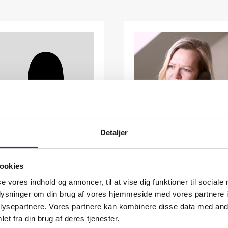
Detaljer
LOUISE S.
METTE JENSEN
RASMUSSEN
Kontor
ookies
Salgsafdeling
+45 50 70 03 94
kontor@rsbiler.dk
se vores indhold og annoncer, til at vise dig funktioner til sociale
+45 26 25 88 80
oplysninger om din brug af vores hjemmeside med vores partnere i
ysepartnere. Vores partnere kan kombinere disse data med andr
et fra din brug af deres tjenester.