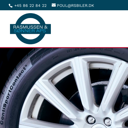
+45 86 22 84 22
POUL@RSBILER.DK