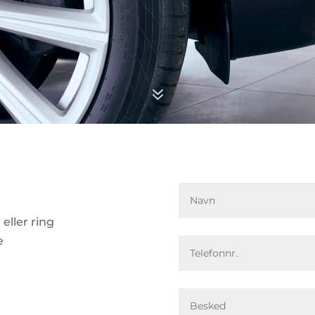
7
eller ring
e