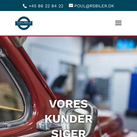
+45 86 22 84 22
POUL@RSBILER.DK
VORES
KUNDER
SIGER