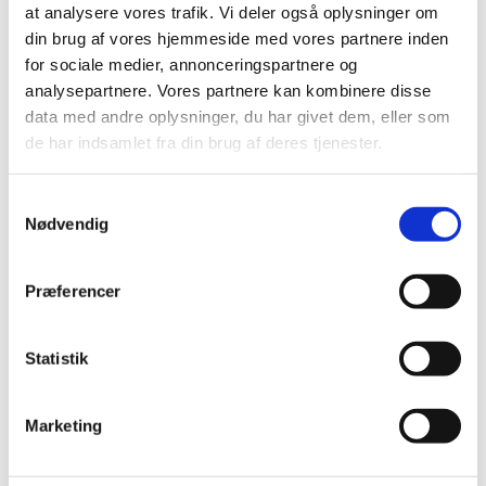
at analysere vores trafik. Vi deler også oplysninger om
din brug af vores hjemmeside med vores partnere inden
Rigtig god service
for sociale medier, annonceringspartnere og
analysepartnere. Vores partnere kan kombinere disse
data med andre oplysninger, du har givet dem, eller som
RENE MØLLER
de har indsamlet fra din brug af deres tjenester.
22. DECEMBER 2021
Samtykkevalg
Nødvendig
God behandling,
hurtig levring af både bil og dæk.
👍
Præferencer
Statistik
JOHN HAGEN
22. DECEMBER 2021
Marketing