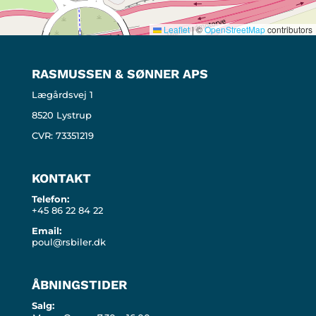
Leaflet
|
©
OpenStreetMap
contributors
RASMUSSEN & SØNNER APS
Lægårdsvej 1
8520 Lystrup
CVR: 73351219
KONTAKT
Telefon:
+45 86 22 84 22
Email:
poul@rsbiler.dk
ÅBNINGSTIDER
Salg: