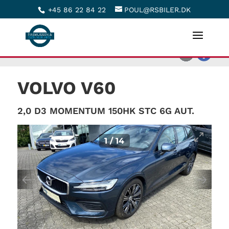
+45 86 22 84 22
POUL@RSBILER.DK
<
Tilbage til søgeresultat
VOLVO V60
2,0 D3 MOMENTUM 150HK STC 6G AUT.
1
/
14