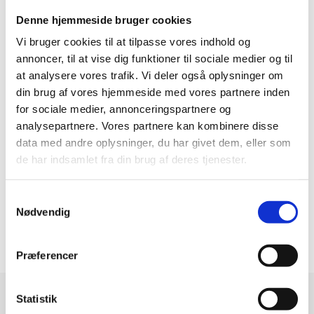
Elruder for/bag
El-spejle med
ALDER OG KILOMETERSTAND
Denne hjemmeside bruger cookies
varme
Vi bruger cookies til at tilpasse vores indhold og
Kilometertal
Model årgang
Fartpilot adaptiv
Infocenter
90.000
2019
annoncer, til at vise dig funktioner til sociale medier og til
Fjernbetjent
Klimaanlæg 2-
at analysere vores trafik. Vi deler også oplysninger om
Første reg. år
Første reg. måned
din brug af vores hjemmeside med vores partnere inden
centrallås
zoner
2019
1
for sociale medier, annonceringspartnere og
Kørecomputer
Multifunktionsrat
Første reg. dag
1.
analysepartnere. Vores partnere kan kombinere disse
indregistreringsd
1
data med andre oplysninger, du har givet dem, eller som
Musikstreaming
Navigation
ato
de har indsamlet fra din brug af deres tjenester.
1/1/2019
via bluetooth
Nøglefri start
Parkeringssensor
Samtykkevalg
MOTOR OG YDELSE
bag
VIS MERE
3
Nødvendig
Parkeringssensor
Regnsensor
0-100
Antal cylindre
9,1s
4
for/bag
Præferencer
Servo
Sædevarme for
Antal gear
Gear type
UDVALGTE BILER
6
Automatgear
Statistik
Udvendig
USB stik