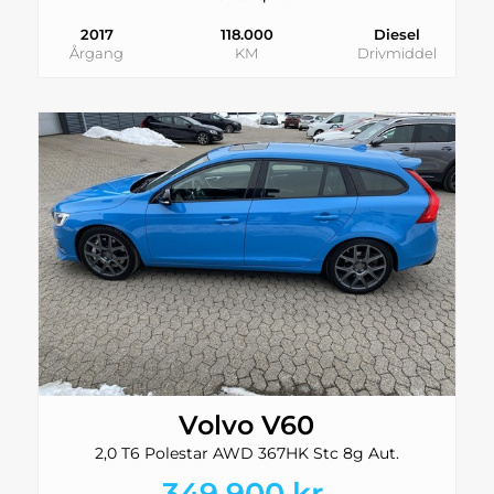
e
2017
118.000
Diesel
Startspærre
Træthedsregistrer
Årgang
KM
Drivmiddel
ing
Volvo V60
2,0 T6 Polestar AWD 367HK Stc 8g Aut.
349.900 kr.