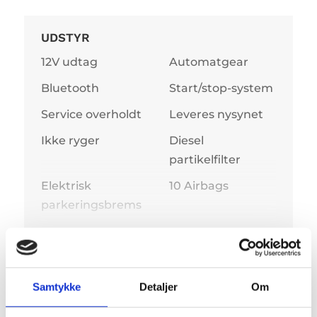
UDSTYR
12V udtag
Automatgear
Bluetooth
Start/stop-system
Service overholdt
Leveres nysynet
Ikke ryger
Diesel
partikelfilter
Elektrisk
10 Airbags
parkeringsbrems
e
Centrallås
Elektrisk bagklap
VIS MERE
3
El-foldbare spejle
El-håndbremse
Samtykke
Detaljer
Om
m. varme
SPECIFIKATIONER