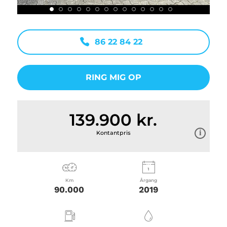
86 22 84 22
RING MIG OP
139.900 kr.
Kontantpris
Km
Årgang
90.000
2019